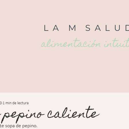
LA
M
SALU
alimentación intui
20
1 min de lectura
 pepino caliente
nte sopa de pepino.