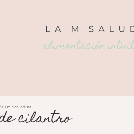
LA
M
SALU
alimentación intui
21
1 min de lectura
de cilantro