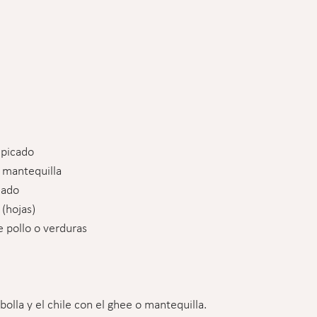
 picado
o mantequilla
cado
 (hojas)
e pollo o verduras
cebolla y el chile con el ghee o mantequilla.