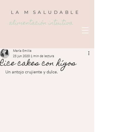
LA
M
SALUDABLE
alimentación intuitiva
María Emilia
23 jun 2020
1 min de lectura
Rice cakes con hígos
Un antojo crujiente y dulce.