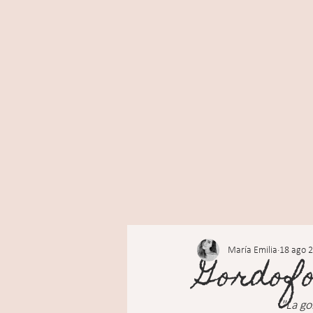
María Emilia
18 ago 
Gordofo
"La go