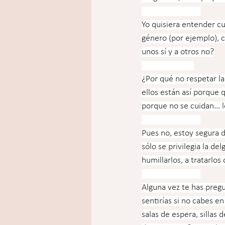
⠀⠀⠀⠀⠀⠀⠀⠀⠀
Yo quisiera entender cua
género (por ejemplo), 
unos sí y a otros no?
⠀⠀⠀⠀⠀⠀⠀⠀
¿Por qué no respetar l
ellos están así porque
porque no se cuidan... l
⠀⠀⠀⠀⠀⠀⠀⠀⠀
Pues no, estoy segura 
sólo se privilegia la 
humillarlos, a tratarlos
⠀⠀⠀⠀⠀⠀⠀⠀⠀
Alguna vez te has pregu
sentirías si no cabes e
salas de espera, sillas 