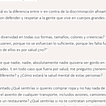
́l es la diferencia entre ir en contra de la discriminación afroa
con defender y respetar a la gente que vive en cuerpos grandes...
a diversidad en todas sus formas, tamaños, colores y creencias?
 quieren, porque no se esfuerzan lo suficiente, porque les falta f
o de ellos es por salud ¿no?”
de que nadie, nadie, absolutamente nadie quisiera ser gordo e
delgadez. Y, en todo caso que fuera por salud, me pregunto ¿tene
 diferente? y ¿Cómo estará la salud mental de estas personas?
ntado ¿Qué sentirías si quieres comprar ropa y no hay nada de t
n el asiento de cualquier transporte, incluidos aviones, camiones,
de un restaurante? ¿Qué sentirías si no te contratan simplement