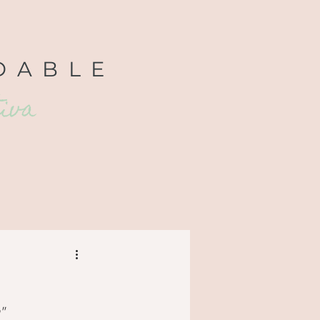
DABLE
tiva
"