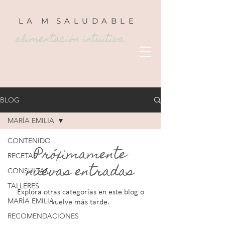
LA
M
SALUDABLE
alimentación intuitiva
BLOG
MARÍA EMILIA
CONTENIDO
Próximamente
RECETAS
nuevas entradas
CONSULTAS
TALLERES
Explora otras categorías en este blog o
MARÍA EMILIA
vuelve más tarde.
RECOMENDACIONES